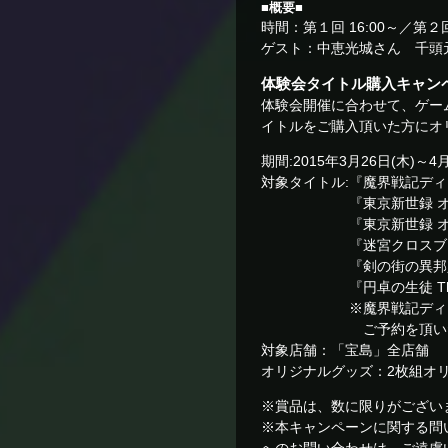
■概要■
時間：第１回 16:00～／第２回 
ゲスト：中恵光城さん 千頭
体験会タイトル購入キャン
体験会開催に合わせて、ゲームシ
イトルをご購入頂いた方にオ
期間:2015年3月26日(木)～4月
対象タイトル:『魔界戦記ディ
『東京新世録 オペレ
『東京新世録 オペレ
『迷宮クロスブラッド イン
『剣の街の異邦人 ～
『円卓の生徒 The Eter
※魔界戦記ディスガイア5
ご予約を頂いた方も
対象店舗：「宝島」全店舗
オリジナルグッズ：2枚組オ
※賞品は、数に限りがござい
※本キャンペーンに関する問