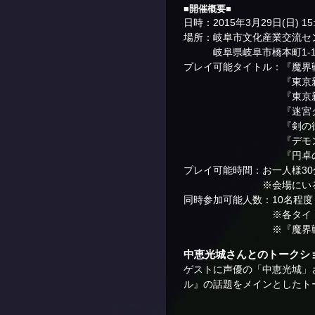
■開催概要■
日時：2015年3月29日(日) 15:
場所：岐阜市文化産業交流セ
岐阜県岐阜市橋本町1-10
プレイ可能タイトル：『魔界戦
『東京新世録 オ
『東京新世録 オ
『迷宮クロスブラッド 
『剣の街の異邦人
『デモンゲ
『円卓の生徒 The Et
プレイ可能時間：お一人様30
※会場にいる参加者様
同時参加可能人数：10名程度
※各タイトル最大
※『魔界戦記ディスガ
中恵光城さんとのトークショ
ゲストに声優の「中恵光城」さ
ル』の話題をメインとしたト