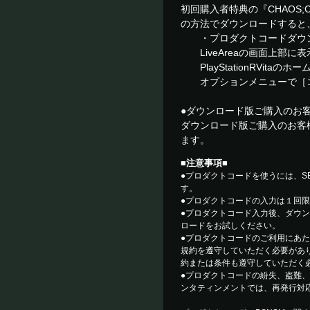
初回購入者特典の『CHAOS
の方法でダウンロードすると
・プロダクトコードダウ
LiveAreaの画面上部に
PlayStationRVitaのホ
オプションメニューで［コ
●ダウンロード版ご購入のお
ダウンロード版ご購入のお客
ます。
■注意事項■
●プロダクトコードを使うには、SENア
す。
●プロダクトコードの入力は１回
●プロダクトコード入力後、ダウ
ロードをお試しください。
●プロダクトコードのご利用にあたっては
規約を遵守していただく必要があ
約または条件も遵守していただく
●プロダクトコードの紛失、盗難、
ンタティンメントでは、再発行対