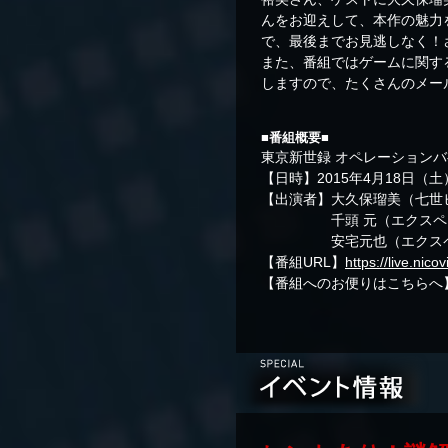
んをお迎えして、本作の魅力
で、最後までお見逃しなく！
また、番組ではゲームに関す
しますので、たくさんのメー
■番組概要■
東京新世録 オペレーションバ
【日時】2015年4月18日（土）
【出演者】大久保瑠美（七世
千頭 元（エクスペリエ
安宅元也（エクスペリエ
【番組URL】
https://live.nic
【番組へのお便りはこちらへ】opbab